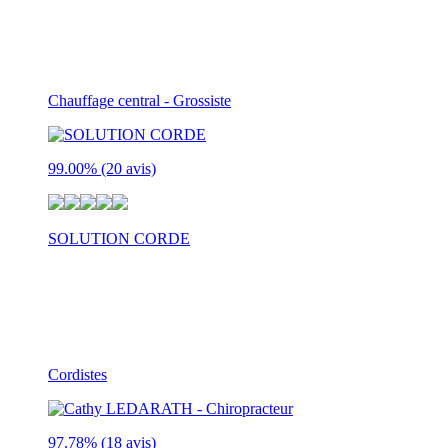
Malakoff
92240
Chauffage central - Grossiste
99.00%
(20 avis)
SOLUTION CORDE
8 rue Pierre Rigaud
IVRY SUR SEINE
94200
Cordistes
97.78%
(18 avis)