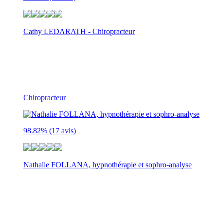
Cathy LEDARATH - Chiropracteur
2 cours du buisson
NOISIEL
77186
Chiropracteur
98.82%
(17 avis)
Nathalie FOLLANA, hypnothérapie et sophro-analyse
20 RUE REPAS
GOUVIEUX
60270