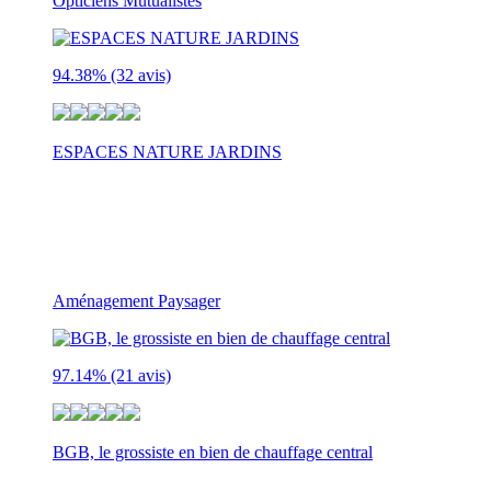
Opticiens Mutualistes
94.38%
(32 avis)
ESPACES NATURE JARDINS
14 RUE DU COMPAS
SAINT OUEN L'AUMONE
95310
Aménagement Paysager
97.14%
(21 avis)
BGB, le grossiste en bien de chauffage central
20 Rue Paul Vaillant Couturier, Malakoff